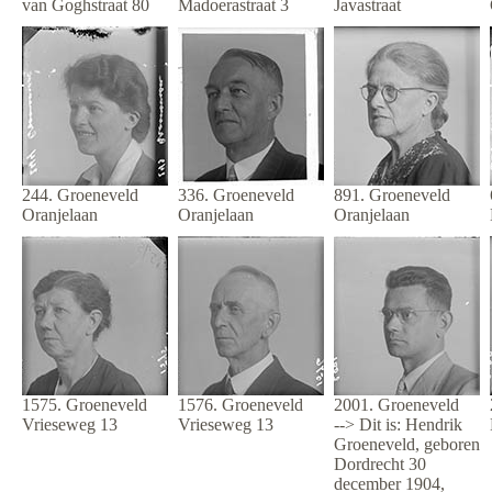
van Goghstraat 80
Madoerastraat 3
Javastraat
244. Groeneveld
336. Groeneveld
891. Groeneveld
Oranjelaan
Oranjelaan
Oranjelaan
1575. Groeneveld
1576. Groeneveld
2001. Groeneveld
Vrieseweg 13
Vrieseweg 13
--> Dit is: Hendrik
Groeneveld, geboren
Dordrecht 30
december 1904,