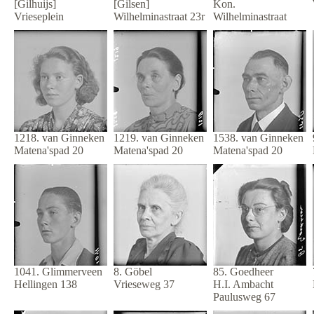
[Gilhuijs]
[Gilsen]
Kon.
Vrieseplein
Wilhelminastraat 23r
Wilhelminastraat
1218. van Ginneken
1219. van Ginneken
1538. van Ginneken
Matena'spad 20
Matena'spad 20
Matena'spad 20
1041. Glimmerveen
8. Göbel
85. Goedheer
Hellingen 138
Vrieseweg 37
H.I. Ambacht
Paulusweg 67