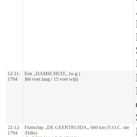
12-11-
Een ,,DAMSCHUIT,, (w.g.)
1794
)66 voet lang / 15 voet wijt)
22-12-
Fluitschip ,,DE GEERTRUIDA,, 660 ton (V.O.C. site
1794
/Dillo)