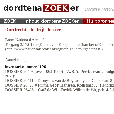
Dordrecht - bedrijfsdossiers
Bron: Nationaal Archief
Toegang 3.17.01.02 (Kamer van Koophandel/Chamber of Commerc
(http://www.nationaalarchief.nl/register_zh; http://gahetna.nl)
Aantekeningen uit:
inventarisnummer 1126
DOSSIER 26408 (over 1963-1969) =
A.R.A. Persbureau en uitg
N.V
.);
DOSSIER 26411 = Dionysius van de Bogaard, geb. Dubbeldam 8-
DOSSIER 26423 =
Firma Gebr. Hanssen
, Kolfstraat 82, Hendri
DOSSIER 26426 =
Café de Wit
, Fredrik Willem de Wit, geb. 4-7