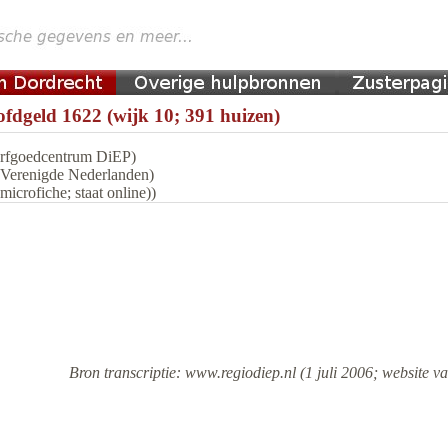
fdgeld 1622 (wijk 10; 391 huizen)
 Erfgoedcentrum DiEP)
n Verenigde Nederlanden)
icrofiche; staat online))
Bron transcriptie: www.regiodiep.nl (1 juli 2006; website va