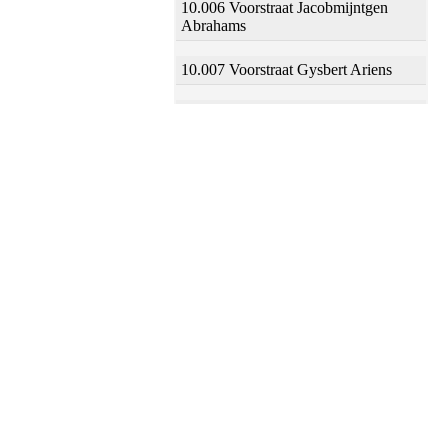
10.006 Voorstraat Jacobmijntgen
Abrahams
10.007 Voorstraat Gysbert Ariens
10.008 Voorstraat Menxken Tonis
10.009 Voorstraat Coen Henricx
10.010 Voorstraat Crooswijck, v
(wed)
10.011 Voorstraat Dingeman Halling
10.012 Voorstraat Jan Huybrechts
10.013 Voorstraat Joost Lambrechts
10.014 Voorstraat Cornelis Henricx
10.015 Voorstraat Jacob Jans Swart,