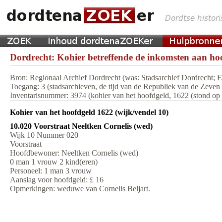
Dordrecht: Kohier betreffende de inkomsten aan hoo
Bron: Regionaal Archief Dordrecht (was: Stadsarchief Dordrecht;
Toegang: 3 (stadsarchieven, de tijd van de Republiek van de Zeve
Inventarisnummer: 3974 (kohier van het hoofdgeld, 1622 (stond op m
Kohier van het hoofdgeld 1622 (wijk/vendel 10)
10.020 Voorstraat Neeltken Cornelis (wed)
Wijk 10 Nummer 020
Voorstraat
Hoofdbewoner: Neeltken Cornelis (wed)
0 man 1 vrouw 2 kind(eren)
Personeel: 1 man 3 vrouw
Aanslag voor hoofdgeld: £ 16
Opmerkingen: weduwe van Cornelis Beljart.