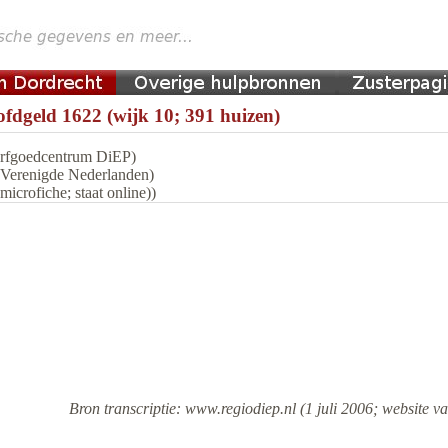
fdgeld 1622 (wijk 10; 391 huizen)
 Erfgoedcentrum DiEP)
n Verenigde Nederlanden)
icrofiche; staat online))
Bron transcriptie: www.regiodiep.nl (1 juli 2006; website va