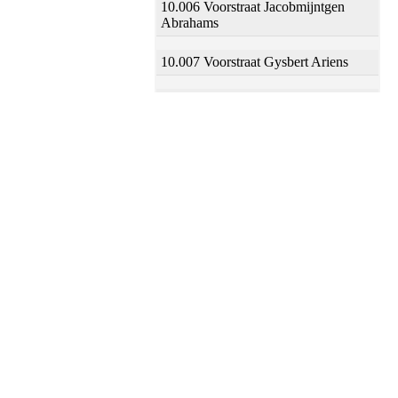
10.006 Voorstraat Jacobmijntgen
Abrahams
10.007 Voorstraat Gysbert Ariens
10.008 Voorstraat Menxken Tonis
10.009 Voorstraat Coen Henricx
10.010 Voorstraat Crooswijck, v
(wed)
10.011 Voorstraat Dingeman Halling
10.012 Voorstraat Jan Huybrechts
10.013 Voorstraat Joost Lambrechts
10.014 Voorstraat Cornelis Henricx
10.015 Voorstraat Jacob Jans Swart,