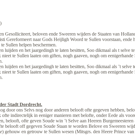
)
ben Gesolliciteert, beloven ende Sweeren wijders de Staaten van Holla
ti Gereformeert naar Gods Heijligh Woord te Sullen voorstaan, ende 
 te Sullen helpen beschermen.
aten luijden en het jaargedingh te laten besitten, Soo dikmaal als t selv
 nieet te Sullen laaten om giften, nogh gaaven, nogh om eenigerhande 
n.
aten luijden en het jaargedingh te laten besitten, Soo dikmaal als ’t sel
 nieet te Sullen laaten om giften, nogh gaaven, nogh om eenigerhande 
n.
der Stadt Dordrecht.
g door ons Selvs nog door anderen belooft ofte gegeven hebben, belov
jk ofte indirectelijk in eeniger manieren met belofte, onder Eede als voor
den, belooft, ofte geven Soude win ’t Selve aan Heeren Burgemeestere
fte belooft off gegeven Soude Staan te worden Belove en Sweeren wijd
ie
) gehouw en getrouw te Sullen wesen (Mitsgrs. den Heere Prince van