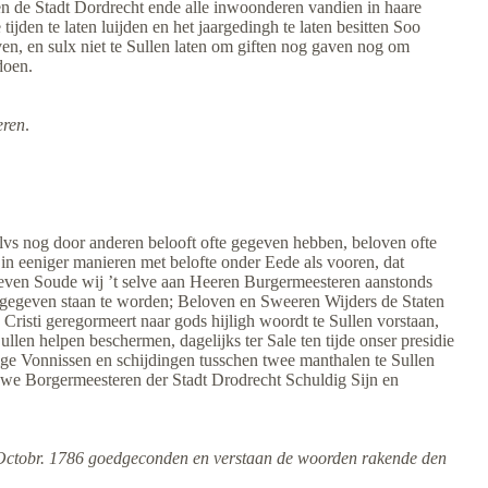
n de Stadt Dordrecht ende alle inwoonderen vandien in haare
jden te laten luijden en het jaargedingh te laten besitten Soo
(3-1971) EED NIEUWE
en, en sulx niet te Sullen laten om giften nog gaven nog om
SCHEPENEN
doen.
(3-1971) EED SCHEPENEN
COMMISSARISSEN
eren
.
GEMENELANDSMIDDELEN
(3-1971) EED GOEDE LUIDEN
VAN DEN ACHTEN
elvs nog door anderen belooft ofte gegeven hebben, beloven ofte
(3-1971) EED VEERTIGEN
k in eeniger manieren met belofte onder Eede als vooren, dat
e geven Soude wij ’t selve aan Heeren Burgermeesteren aanstonds
 gegeven staan te worden; Beloven en Sweeren Wijders de Staten
(3-1971) EED WEESMEESTERS
isti geregormeert naar gods hijligh woordt te Sullen vorstaan,
en helpen beschermen, dagelijks ter Sale ten tijde onser presidie
(3-1971) EED BALJUW VAn
rdige Vonnissen en schijdingen tusschen twee manthalen te Sullen
ZUID-HOLLAND
ouwe Borgermeesteren der Stadt Drodrecht Schuldig Sijn en
(3-1971) EED PENSIONARIS
 Octobr. 1786 goedgeconden en verstaan de woorden rakende den
(3-1971) EED SECRETARISSEN