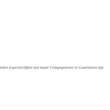
(3-1970) EED SECRETARIS
WATERGERECHT
(3-1970) EED
KAMERBEWAARDER
WATERGERECHT
(3-1970) EED KLERK
WATERGERECHT
(3-1970) EED PROCUREUR
 lieden respectivelijken met haare Compagnienen in Guarnisoen zijn
(3-1970) EED KEURMEESTERS
VAN KOREN EN MEEL
(3-1970) EED VAN DE JODEN
(3-1970) EED KEURMEESTER
VLEESHAL