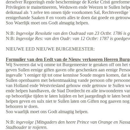
derselver Regeeringh ende bescherminge de Kerke Cristi gereformee
Privilegien te mainetineeren, Weduwen ende Weezen te Sullen helpen b
deikmaal als ’t zelve ten onsen tijde voorkomen Sal, Rechtveerdige
eenigerhande Saaken # en voorts alles te doen dat goede en getrou
Soo Waerlijk moet ons Godt almagtig helpen.
N:B:
Ingevolge Resolutie van den Oudraad van 23 Octbr. 1786 is 
N:B:
Ingevolge Res: van den Oudr: van 12 Octbr: 1787 is goedge
NIEUWE EED NIEUWE BURGEMEESTER:
Formulier van den Eedt van de Nieuw verkooren Heeren Burge
Wij Sweeren dat wij omme tot Burgemeester te geraken off om het se
geven Sullen eenige giften gaven ofte geschenken aan eenige Persoone
ingevalle ’t eeniger tijt tot onse kennisse Soude mogen komen, dat
Sullen openbaaren met bekentmaaking vande persoon ofte persoonen
van Holland ende Westvriesland gehouw ende getrouw te Sullen wese
ende helpen handhaven, de Stad Dordrecht en alle inwoonderen van d
op behoorlijke tijden te laten luijden en het jaargedingh te laten b
helpen geven en sulx niet te Sullen laten om Giften nog gaaven no
behooren te doen.
Soo waarlijk moet ons Godt almagtig helpen.
N:B:
ingevolge [Mitsgaders den heere Prince van Orange en Nassa
Stadhouder te roijeren.