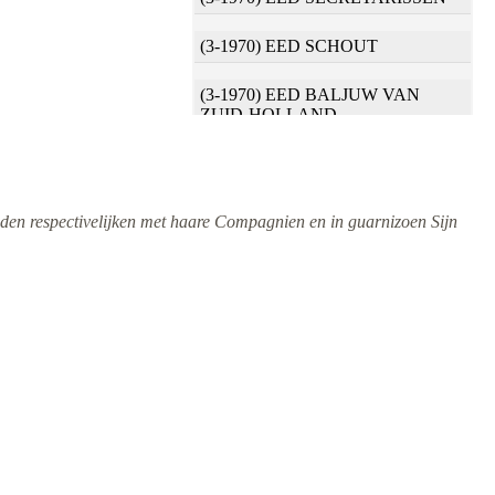
(3-1970) EED SCHOUT
(3-1970) EED BALJUW VAN
ZUID-HOLLAND
(3-1970) EED SECRETARIS VAN
HEREN BURGEMEESTEREN
ieden respectivelijken met haare Compagnien en in guarnizoen Sijn
(3-1970) EED OUDRAAD
(3-1970) EED BALJUW VAN DE
MERWEDE
(3-1970) EED THESAURIER VAN
DE REPARATIE
(3-1970) EED THESAURIER
(3-1970) EED
WATERSCHEPENEN