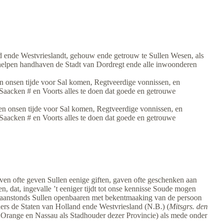
(3-1970) EED KAPITEIN,
OFFICIER EN SOLDATEN IN
GARNISOEN
(3-1970) EED SCHEPENEN
COMMISSARISSEN
nd ende Westvrieslandt, gehouw ende getrouw te Sullen Wesen, als
GEMENELANDSMIDDELEN
helpen handhaven de Stadt van Dordregt ende alle inwoonderen
(3-1971) EED OUDRAAD
e ten onsen tijde voor Sal komen, Regtveerdige vonnissen, en
Saacken # en Voorts alles te doen dat goede en getrouwe
(3-1971) EED OUDE
ve ten onsen tijde voor Sal komen, Regtveerdige vonnissen, en
BURGEMEESTERS
Saacken # en Voorts alles te doen dat goede en getrouwe
(3-1971) EED NIEUW
VERKOREN BURGEMEESTERS
(3-1971) EED SCHOUT
en ofte geven Sullen eenige giften, gaven ofte geschenken aan
(3-1971) EED BALJUW VAN DE
en, dat, ingevalle ’t eeniger tijdt tot onse kennisse Soude mogen
MERWEDE
n aanstonds Sullen openbaaren met bekentmaaking van de persoon
ers de Staten van Holland ende Westvriesland (N.B.) (
Mitsgrs. den
 Orange en Nassau als Stadhouder dezer Provincie) als mede onder
(3-1971) EED OUDE SCHEPENEN