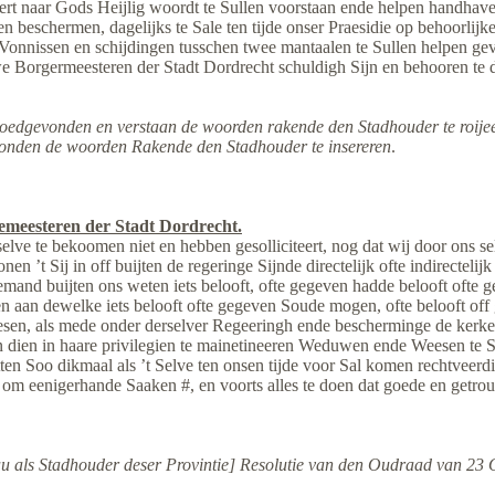
rt naar Gods Heijlig woordt te Sullen voorstaan ende helpen handhave
eschermen, dagelijks te Sale ten tijde onser Praesidie op behoorlijke ti
 Vonnissen en schijdingen tusschen twee mantaalen te Sullen helpen gev
we Borgermeesteren der Stadt Dordrecht schuldigh Sijn en behooren te 
goedgevonden en verstaan de woorden rakende den Stadhouder te roije
vonden de woorden Rakende den Stadhouder te insereren
.
meesteren der Stadt Dordrecht.
lve te bekoomen niet en hebben gesolliciteert, nog dat wij door ons s
n ’t Sij in off buijten de regeringe Sijnde directelijk ofte indirectelij
 iemand buijten ons weten iets belooft, ofte gegeven hadde belooft oft
 aan dewelke iets belooft ofte gegeven Soude mogen, ofte belooft off
n, als mede onder derselver Regeeringh ende bescherminge de kerke Cr
ien in haare privilegien te mainetineeren Weduwen ende Weesen te Sull
esitten Soo dikmaal als ’t Selve ten onsen tijde voor Sal komen rechtvee
g om eenigerhande Saaken #, en voorts alles te doen dat goede en getr
u als Stadhouder deser Provintie] Resolutie van den Oudraad van 23