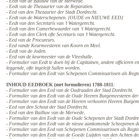
- Eedt van de Bailluw van de Merwede.
- Eedt van de Thezaurier van de Reparatien.
- Eed van den Thezaurier der Stadt Dordrecht.
- Eedt van de Waterschepenen. [OUDE en NIEUWE EED]
- Eedt van den Secretaris van ’t Watergerecht.
- Eedt van den Camerbewaarder van ‘t Watergerecht.
- Eedt van den Clerk ofte Secretaris van ’t Watergerecht.
- Eed van de Procureurs.
- Eed vande Keurmeesteren van Koorn en Meel.
- Eedt van de Joden.
- Eed van de keurmeester van de Vleeshalle.
- Formulier van Eedt te doen bij de Capitainen, andere officieren 
leggende, ofte ingeleijt Sullen worden.
- Formulier van den Eedt van Schepenen Commissarissen als Regte
INHOUD EEDBOEK (met formulieren) 1788-1811
:
- Formulier van den Eed van de Oudraaden der Stad Dordrecht.
- Formulier van den Eedt van de Oude Heeren Burgemeesteren der
- Formulier van den Eedt van de Heeren verkooren Heeren Burgeme
- Eed van den Schout der Stad Dordrecht.
- Eed van den Bailluw van de Merwede.
- Formulier van den Eedt van de Oude Schepenen der Stadt Dordre
- Formulier van den Eedt van de nieuw aankomende Scheepenen de
- Formulier van den Eed van Schepenen Commissarissen als Regter
- Formulier van den Eedt van de Goede Luijden van den Achten de