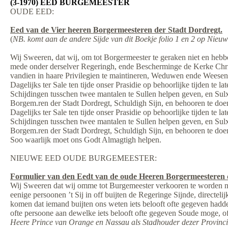
(3-1970) EED BURGEMEESTER
OUDE EED:
Eed van de Vier heeren Borgermeesteren der Stadt Dordregt.
(
NB. komt aan de andere Sijde van dit Boekje folio 1 en 2 op Nieuw
Wij Sweeren, dat wij, om tot Borgermeester te geraken niet en heb
mede onder derselver Regeringh, ende Bescherminge de Kerke Chris
vandien in haare Privilegien te maintineren, Weduwen ende Weesen
Dagelijks ter Sale ten tijde onser Prasidie op behoorlijke tijden te l
Schijdingen tusschen twee mantalen te Sullen helpen geven, en Sulx
Borgem.ren der Stadt Dordregt, Schuldigh Sijn, en behooren te doe
Dagelijks ter Sale ten tijde onser Prasidie op behoorlijke tijden te l
Schijdingen tusschen twee mantalen te Sullen helpen geven, en Sulx
Borgem.ren der Stadt Dordregt, Schuldigh Sijn, en behooren te doe
Soo waarlijk moet ons Godt Almagtigh helpen.
NIEUWE EED OUDE BURGEMEESTER:
Formulier van den Eedt van de oude Heeren Borgermeesteren 
Wij Sweeren dat wij omme tot Burgemeester verkooren te worden no
eenige persoonen ’t Sij in off buijten de Regeringe Sijnde, directeli
komen dat iemand buijten ons weten iets belooft ofte gegeven had
ofte persoone aan dewelke iets belooft ofte gegeven Soude moge, o
Heere Prince van Orange en Nassau als Stadhouder dezer Provinc