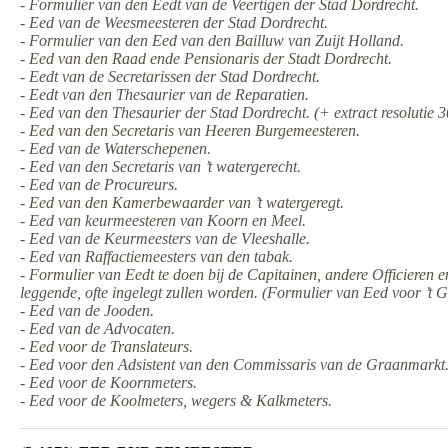
- Formulier van den Eedt van de Veertigen der Stad Dordrecht.
- Eed van de Weesmeesteren der Stad Dordrecht.
- Formulier van den Eed van den Bailluw van Zuijt Holland.
- Eed van den Raad ende Pensionaris der Stadt Dordrecht.
- Eedt van de Secretarissen der Stad Dordrecht.
- Eedt van den Thesaurier van de Reparatien.
- Eed van den Thesaurier der Stad Dordrecht. (+ extract resolutie 
- Eed van den Secretaris van Heeren Burgemeesteren.
- Eed van de Waterschepenen.
- Eed van den Secretaris van ’t watergerecht.
- Eed van de Procureurs.
- Eed van den Kamerbewaarder van ’t watergeregt.
- Eed van keurmeesteren van Koorn en Meel.
- Eed van de Keurmeesters van de Vleeshalle.
- Eed van Raffactiemeesters van den tabak.
- Formulier van Eedt te doen bij de Capitainen, andere Officieren 
leggende, ofte ingelegt zullen worden. (Formulier van Eed voor ’t 
- Eed van de Jooden.
- Eed van de Advocaten.
- Eed voor de Translateurs.
- Eed voor den Adsistent van den Commissaris van de Graanmarkt
- Eed voor de Koornmeters.
- Eed voor de Koolmeters, wegers & Kalkmeters.