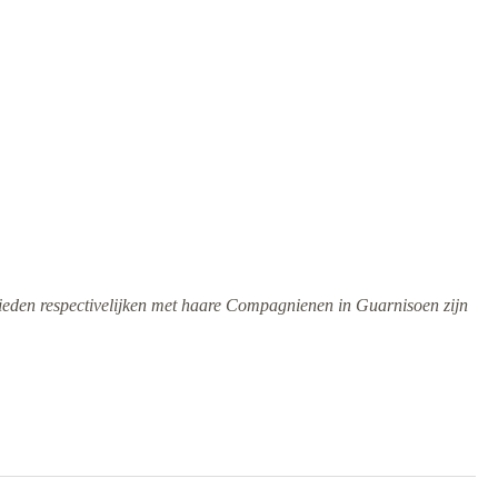
(3-1970) EED SECRETARIS
WATERGERECHT
(3-1970) EED
KAMERBEWAARDER
WATERGERECHT
(3-1970) EED KLERK
WATERGERECHT
(3-1970) EED PROCUREUR
 lieden respectivelijken met haare Compagnienen in Guarnisoen zijn
(3-1970) EED KEURMEESTERS
VAN KOREN EN MEEL
(3-1970) EED VAN DE JODEN
(3-1970) EED KEURMEESTER
VLEESHAL