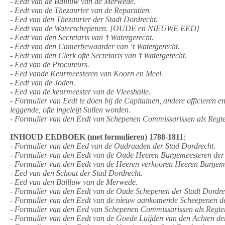
- Eedt van de Bailluw van de Merwede.
- Eedt van de Thezaurier van de Reparatien.
- Eed van den Thezaurier der Stadt Dordrecht.
- Eedt van de Waterschepenen. [OUDE en NIEUWE EED]
- Eedt van den Secretaris van ’t Watergerecht.
- Eedt van den Camerbewaarder van ‘t Watergerecht.
- Eedt van den Clerk ofte Secretaris van ’t Watergerecht.
- Eed van de Procureurs.
- Eed vande Keurmeesteren van Koorn en Meel.
- Eedt van de Joden.
- Eed van de keurmeester van de Vleeshalle.
- Formulier van Eedt te doen bij de Capitainen, andere officieren 
leggende, ofte ingeleijt Sullen worden.
- Formulier van den Eedt van Schepenen Commissarissen als Regte
INHOUD EEDBOEK (met formulieren) 1788-1811
:
- Formulier van den Eed van de Oudraaden der Stad Dordrecht.
- Formulier van den Eedt van de Oude Heeren Burgemeesteren der
- Formulier van den Eedt van de Heeren verkooren Heeren Burgeme
- Eed van den Schout der Stad Dordrecht.
- Eed van den Bailluw van de Merwede.
- Formulier van den Eedt van de Oude Schepenen der Stadt Dordre
- Formulier van den Eedt van de nieuw aankomende Scheepenen de
- Formulier van den Eed van Schepenen Commissarissen als Regter
- Formulier van den Eedt van de Goede Luijden van den Achten de