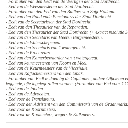
- Formulier van den Eedt van de Veertigen der Stad Dordrecht.
- Eed van de Weesmeesteren der Stad Dordrecht.
- Formulier van den Eed van den Bailluw van Zuijt Holland.
- Eed van den Raad ende Pensionaris der Stadt Dordrecht.
- Eedt van de Secretarissen der Stad Dordrecht.
- Eedt van den Thesaurier van de Reparatien.
- Eed van den Thesaurier der Stad Dordrecht. (+ extract resolutie 
- Eed van den Secretaris van Heeren Burgemeesteren.
- Eed van de Waterschepenen.
- Eed van den Secretaris van ’t watergerecht.
- Eed van de Procureurs.
- Eed van den Kamerbewaarder van ’t watergeregt.
- Eed van keurmeesteren van Koorn en Meel.
- Eed van de Keurmeesters van de Vleeshalle.
- Eed van Raffactiemeesters van den tabak.
- Formulier van Eedt te doen bij de Capitainen, andere Officieren 
leggende, ofte ingelegt zullen worden. (Formulier van Eed voor ’t 
- Eed van de Jooden.
- Eed van de Advocaten.
- Eed voor de Translateurs.
- Eed voor den Adsistent van den Commissaris van de Graanmarkt
- Eed voor de Koornmeters.
- Eed voor de Koolmeters, wegers & Kalkmeters.