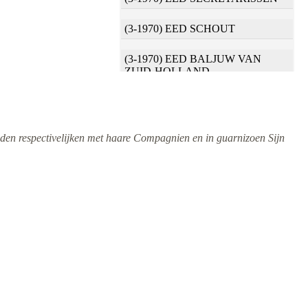
(3-1970) EED SCHOUT
(3-1970) EED BALJUW VAN
ZUID-HOLLAND
(3-1970) EED SECRETARIS VAN
HEREN BURGEMEESTEREN
ieden respectivelijken met haare Compagnien en in guarnizoen Sijn
(3-1970) EED OUDRAAD
(3-1970) EED BALJUW VAN DE
MERWEDE
(3-1970) EED THESAURIER VAN
DE REPARATIE
(3-1970) EED THESAURIER
(3-1970) EED
WATERSCHEPENEN