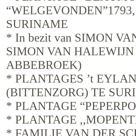
“WELGEVONDEN”1793, 
SURINAME
* In bezit van SIMON 
SIMON VAN HALEWIJN A
ABBEBROEK)
* PLANTAGES ’t EYLA
(BITTENZORG) TE SU
* PLANTAGE “PEPERPO
* PLANTAGE ,,MOPENT
* FAMILIE VAN DER S