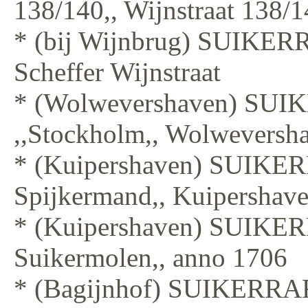
138/140,, Wijnstraat 138/
* (bij Wijnbrug) SUIKER
Scheffer Wijnstraat
* (Wolwevershaven) SU
,,Stockholm,, Wolweversh
* (Kuipershaven) SUIKE
Spijkermand,, Kuipershav
* (Kuipershaven) SUIKE
Suikermolen,, anno 1706
* (Bagijnhof) SUIKERRA