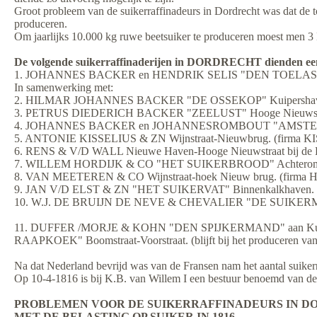
Groot probleem van de suikerraffinadeurs in Dordrecht was dat de
produceren.
Om jaarlijks 10.000 kg ruwe beetsuiker te produceren moes
De volgende suikerraffinaderijen in DORDRECHT dienden een
1. JOHANNES BACKER en HENDRIK SELIS "DEN TOELAST" Wi
In samenwerking met:
2. HILMAR JOHANNES BACKER "DE OSSEKOP" Kuipershaven
3. PETRUS DIEDERICH BACKER "ZEELUST" Hooge Nieuwstra
4. JOHANNES BACKER en JOHANNESROMBOUT "AMSTERDAM"
5. ANTONIE KISSELIUS & ZN Wijnstraat-Nieuwbrug. (firma 
6. RENS & V/D WALL Nieuwe Haven-Hooge Nieuwstraat bij de 
7. WILLEM HORDIJK & CO "HET SUIKERBROOD" Achterom-
8. VAN MEETEREN & CO Wijnstraat-hoek Nieuw brug. (fi
9. JAN V/D ELST & ZN "HET SUIKERVAT" Binnenkalkhaven. (fir
10. W.J. DE BRUIJN DE NEVE & CHEVALIER "DE SUIKERMOLEN" aa
11. DUFFER /MORJE & KOHN "DEN SPIJKERMAND" aan Kuipershav
RAAPKOEK" Boomstraat-Voorstraat. (blijft bij het produceren van 
Na dat Nederland bevrijd was van de Fransen nam het aantal suikerra
Op 10-4-1816 is bij K.B. van Willem I een bestuur benoemd van de
PROBLEMEN VOOR DE SUIKERRAFFINADEURS IN 
MET DE BELASTING OP SUIKER IN 1816