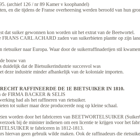
95. (archief 126 / nr 89 Kamer v koophandel)
kten, en die tijdens de Franse overheersing werden beroofd van hun gron
 suiker gewonnen kon worden uit het extrat van de Beetwortel.
 Duitse FRANS CARL ACHARD zaden van suikerbieten plantte op zijn
 rietsuiker naar Europa. Waar door de suikerraffinaderijen stil kwamen 
 de bouw van
idelijk dat de Bietsuikerindustrie succesvol was
deze industrie minder afhankelijk van de koloniale importen.
ECHT RAFFINEERDE DE 1E BIETSUIKER IN 1810.
 van de FIRMA BACKER & SELIS
erking had als het raffineren van rietsuiker.
eten tot suiker maar deze produceerde nog op kleine schaal.
voorzien worden door het fabriceren van BEETWORTELSUIKER (Suikerbie
rzoek bij de minister indienen om een licentie te krijgen voor het fabr
TELSUIKER te fabriceren in 1812-1813.
eurs hiervan geen gebruik wilde maken. Ook de raffinadeurs die rietsu