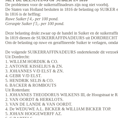
De problemen voor de suikerraffinadeurs zijn nog niet voorbij.
De Staten van Holland besluiten in 1816 de belasting op SUIK
In 1816 is de heffing:
Ruwe Suiker f 4,- per 100 pond.
Geraspte Suiker f 5,- per 100 pond.
Deze belasting drukt zwaar op de handel in Suiker en de suikerraf
In 1819 dienen de SUIKERRAFFINADEURS uit DORDRECHT en R
Om de belasting op ruwe en geraffineerde Suiker te verlagen, omda
De volgende SUIKERRAFFINADEURS ondertekende dit verzoe
Uit Dordrecht:
1. WILLEM HORDIJK & CO.
2. ANTONIE KISSELIUS & ZN.
3. JOHANNES V/D ELST & ZN.
4. GEBR V/D ELST.
5. HENDRIK SELIS & CO.
6. BACKER & ROMBOUTS
Uit Rotterdam:
1. JOHANNES THEODORUS WILKENS III, de Hoogstraat te Rotte
2. VAN OORDT & HERKLOTS.
3. VAN DE LANDE & VAN OORDT.
4. De WEDUWE A.L. BICKER & WILLIAM BICKER TOP.
5. JOHAN HOOGEWERFF AZ.