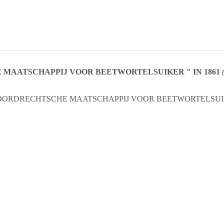
MAATSCHAPPIJ VOOR BEETWORTELSUIKER " IN 1861
t V "DE DORDRECHTSCHE MAATSCHAPPIJ VOOR BEETWORTELSUIKE