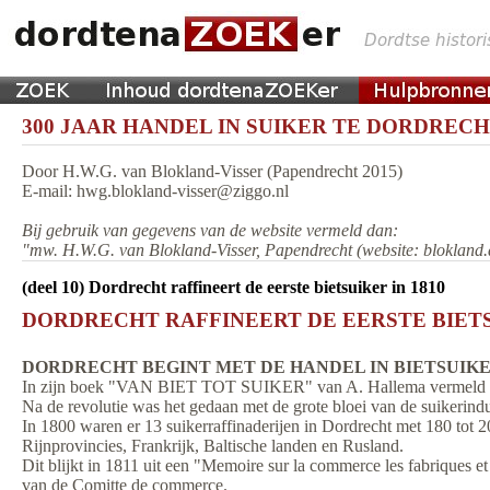
300 JAAR HANDEL IN SUIKER TE DORDRECHT
Door H.W.G. van Blokland-Visser (Papendrecht 2015)
E-mail: hwg.blokland-visser@ziggo.nl
Bij gebruik van gegevens van de website vermeld dan:
"mw. H.W.G. van Blokland-Visser, Papendrecht (website: blokland.
(deel 10) Dordrecht raffineert de eerste bietsuiker in 1810
DORDRECHT RAFFINEERT DE EERSTE BIETSU
DORDRECHT BEGINT MET DE HANDEL IN BIETSUIKER 
In zijn boek "VAN BIET TOT SUIKER" van A. Hallema vermeld hij
Na de revolutie was het gedaan met de grote bloei van de suikerindu
In 1800 waren er 13 suikerraffinaderijen in Dordrecht met 180 tot 2
Rijnprovincies, Frankrijk, Baltische landen en Rusland.
Dit blijkt in 1811 uit een "Memoire sur la commerce les fabriques e
van de Comitte de commerce.