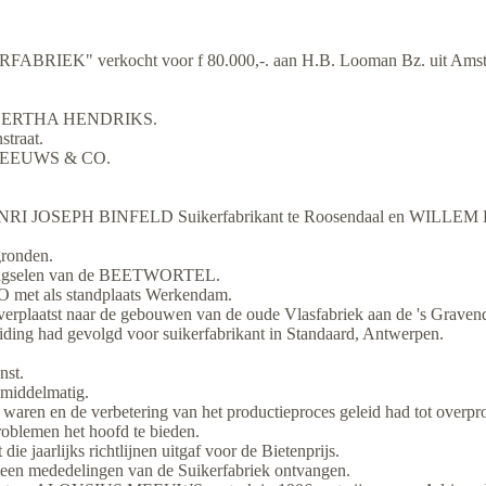
RIEK" verkocht voor f 80.000,-. aan H.B. Looman Bz. uit Amster
NIE BERTHA HENDRIKS.
straat.
H MEEUWS & CO.
RI JOSEPH BINFELD Suikerfabrikant te Roosendaal en WILLEM L
ronden.
tbrengselen van de BEETWORTEL.
 als standplaats Werkendam.
rdt verplaatst naar de gebouwen van de oude Vlasfabriek aan de
leiding had gevolgd voor suikerfabrikant in Standaard, Antwerpen.
nst.
 middelmatig.
n waren en de verbetering van het productieproces geleid had tot overpr
oblemen het hoofd te bieden.
 jaarlijks richtlijnen uitgaf voor de Bietenprijs.
een mededelingen van de Suikerfabriek ontvangen.