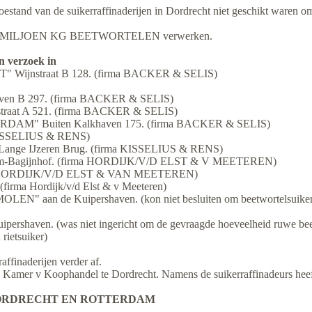
 toestand van de suikerraffinaderijen in Dordrecht niet geschikt ware
t men 3 MILJOEN KG BEETWORTELEN verwerken.
 verzoek in
jnstraat B 128. (firma BACKER & SELIS)
 B 297. (firma BACKER & SELIS)
at A 521. (firma BACKER & SELIS)
 Buiten Kalkhaven 175. (firma BACKER & SELIS)
KISSELIUS & RENS)
Lange IJzeren Brug. (firma KISSELIUS & RENS)
Bagijnhof. (firma HORDIJK/V/D ELST & V MEETEREN)
rma HORDIJK/V/D ELST & VAN MEETEREN)
ma Hordijk/v/d Elst & v Meeteren)
n de Kuipershaven. (kon niet besluiten om beetwortelsuiker te 
en. (was niet ingericht om de gevraagde hoeveelheid ruwe beet
rietsuiker)
ffinaderijen verder af.
 Kamer v Koophandel te Dordrecht. Namens de suikerraffinadeurs heeft 
DORDRECHT EN ROTTERDAM