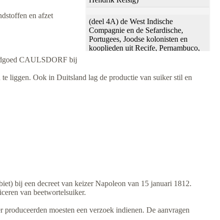
dstoffen en afzet
(deel 4A) de West Indische
Compagnie en de Sefardische,
Portugees, Joodse kolonisten en
kooplieden uit Recife, Pernambuco,
Nederlands Brazilie in de 17e eeuw
 landgoed CAULSDORF bij
te liggen. Ook in Duitsland lag de productie van suiker stil en
(deel 4B) Lijst met leden van de 2
Sefardisch-Joodse gemeente in Recife
Pernambuco/Nederlands Brazilië,
samengevoegd op 16-11-1648
(deel 4C) "De Braziliaanse
pretensieen", lijst uit 1663 van 82
Sefardische, Portugees, Joodse
kolonisten met aanvragen van
schadevergoeding aan de Staten
Generaal van Holland
t) bij een decreet van keizer Napoleon van 15 januari 1812.
iceren van beetwortelsuiker.
(deel 4D) Joodse kolonisten en
Joodse eigenaren met bezit in
iker produceerden moesten een verzoek indienen. De aanvragen
Nederlands-Brazilie 1634-1654