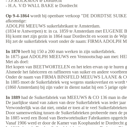
- J.F.KOLKMAN te Dordrecht
- H.A. V/D WALL BAKE te Dordrecht
Op 9-4-1864
wordt bij openbare verkoop "DE DORDTSE SUIKERFAB
afkomstige:
ADOLPH MEEUWS suikerfabrikant te Amsterdam.
(1834 te Antwerpen) tr. in ca. 1859 te Amsterdam met EUGE
Hij komt met zijn gezin in 1864 naar Dordrecht en woont in de Wijn
Hij zet de suikerfabriek voort onder de naam: FIRMA ADOLP
In 1870
heeft hij 150 a 200 man werken in zijn suikerfabriek.
In 1875 gaat ADOLPH MEEUWS een Vennootschap aan met: HEN
Met als doel:
Het kopen van BEETWORTELEN en het telen ervan op te huren g
Alsmede het fabriceren en raffineren van suiker en andere voor
Onder de naam van FIRMA BINSFELD MEEUWS LAANE & CO met
In 1885 moet de Suikerfabriek weg wegens stankoverlast en wo
(1860 Amsterdam) bij zijn vader in dienst nadat hij een 5 jarige op
In 1889
had de Suikerfabriek van MEEUWS & CO 136 man in die
De jaarlijkse stand van zaken van deze Suikerfabriek was ieder jaar
Verwonderlijk was dat niet, omdat er toen al te veel Suikerfabrieke
Door samenwerking tussen de Suikerfabrieken probeerde men de pr
In 1885 werd een Bond van Beetwortelsuiker Fabrikanten opgericht die
Vanaf 1906 werd er door de Kamer van Koophandel te Dordrecht g