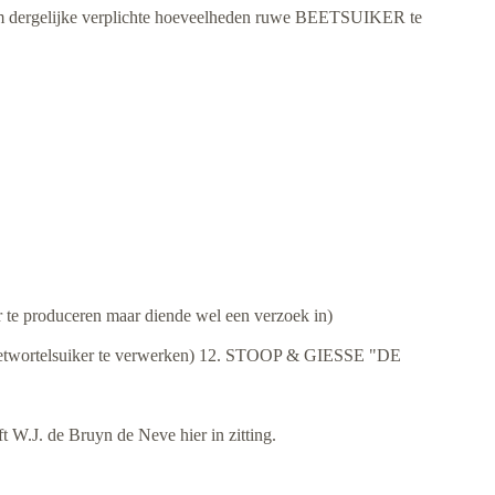
n om dergelijke verplichte hoeveelheden ruwe BEETSUIKER te
(deel 5) Plantage-eigenaren uit
Dordrecht
(deel 6) De inrichting van een
suikerraffinaderij in Nederland (anno
1793 door Jan Hendrik Reisig)
(deel 7) Enkele suikerraffinaderijen te
Dordrecht vanaf 1686
(deel 8) Lutherse suikerraffinaderijen
te Dordrecht vanaf 1683
produceren maar diende wel een verzoek in)
(deel 9) Suyckersbackers,
suyckerbackersknechten en
wortelsuiker te verwerken) 12. STOOP & GIESSE "DE
suyckerhuysen te Dordrecht vanaf
1605
(deel 10A) Lijst van alle 82
W.J. de Bruyn de Neve hier in zitting.
suikerraffinadeurs in Dordrecht,
Rotterdam en Amsterdam anno 1800