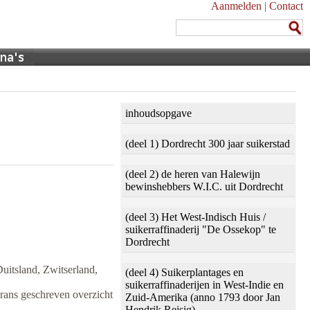
Aanmelden
|
Contact
inhoudsopgave
(deel 1) Dordrecht 300 jaar suikerstad
(deel 2) de heren van Halewijn
bewinshebbers W.I.C. uit Dordrecht
(deel 3) Het West-Indisch Huis /
suikerraffinaderij "De Ossekop" te
Dordrecht
Duitsland, Zwitserland,
(deel 4) Suikerplantages en
suikerraffinaderijen in West-Indie en
Frans geschreven overzicht
Zuid-Amerika (anno 1793 door Jan
Hendrik Reisig)