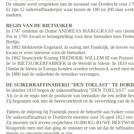
De situatie werd vergeleken met de toestand van Dordrecht voor 17
Er zijn 12 suikerraffinaderijen waar tussen de 180 tot 200 man wer
markten.
BEGIN VAN DE BIETSUIKER
In 1747 ontdekte de Duitse ANDREAS MARGGRAAF een chemist dat
Pas in 1781 kwam er belangstelling voor deze bietsuiker toen
Berlijn.
In 1802 blokkeerde Engeland, in oorlog met Frankrijk, de invoer van
kwam er weer interesse voor de bietsuiker.
In 1802 financierde Koning FREDERIK WILLEM III van Pruisen
de 1e BIETSUIKERFABRIEK in de Wereld in Silesie. In 1810 was du
Omdat de bieten in Europa konden worden verbouwd, werd men met 
In 1880 had de suikerbiet de rietsuiker vervangen.
DE SUIKERRAFFINADERIJ "DEN TOELAST" TE DORDR
In oktober 1810 begon de suikerraffinaderij "DEN TOELAST"
Als 1e in de regio met de productie van bietsuiker die een zelfde bew
Zij begonnen ook met de beetwortelteelt en de verwerking van de bi
Tijdens de inlijving bij Frankrijk moest de behoefte aan Suiker 
De suikerraffinadeurs in Dordrecht moesten voor 16 april 1812 een ve
Zij moesten zich tevens verplichten 10.000 KG RUWE BEETWOR
Reageerde men niet dan ging de minister er van uit dat de raffinad
diende zo uitvoerig mogelijk te zijn.