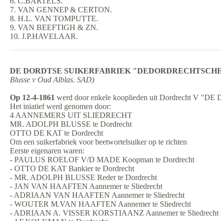
6. C.BARTELS.
7. VAN GENNEP & CERTON.
8. H.L. VAN TOMPUTTE.
9. VAN BEEFTIGH & ZN.
10. J.P.HAVELAAR.
DE DORDTSE SUIKERFABRIEK "DEDORDRECHTSCHE 
Blusse v Oud Alblas. SAD)
Op 12-4-1861
werd door enkele kooplieden uit Dordrech
Het iniatief werd genomen door:
4 AANNEMERS UIT SLIEDRECHT
MR. ADOLPH BLUSSE te Dordrecht
OTTO DE KAT te Dordrecht
Om een suikerfabriek voor beetwortelsuiker op te richten
Eerste eigenaren waren:
- PAULUS ROELOF V/D MADE Koopman te Dordrecht
- OTTO DE KAT Bankier te Dordrecht
- MR. ADOLPH BLUSSE Reder te Dordrecht
- JAN VAN HAAFTEN Aannemer te Sliedrecht
- ADRIAAN VAN HAAFTEN Aannemer te Sliedrecht
- WOUTER M.VAN HAAFTEN Aannemer te Sliedrecht
- ADRIAAN A. VISSER KORSTIAANZ Aannemer te Sliedrecht