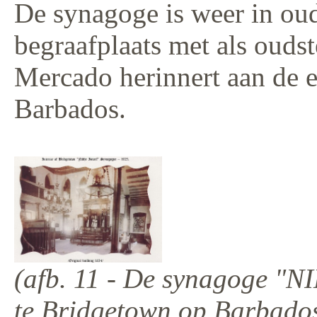
De synagoge is weer in oud
begraafplaats met als ouds
Mercado herinnert aan de e
Barbados.
(afb. 11 - De synagoge "N
te Bridgetown op Barbados