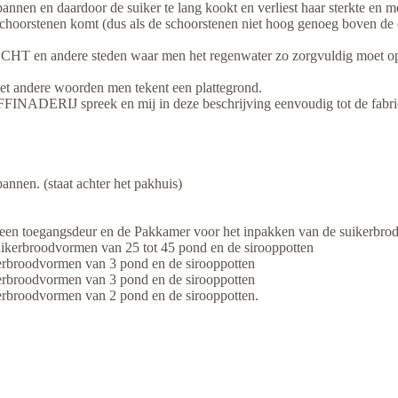
en en daardoor de suiker te lang kookt en verliest haar sterkte en men
 schoorstenen komt (dus als de schoorstenen niet hoog genoeg boven de
ndere steden waar men het regenwater zo zorgvuldig moet opvan
et andere woorden men tekent een plattegrond.
NADERIJ spreek en mij in deze beschrijving eenvoudig tot de fabriek (
annen. (staat achter het pakhuis)
 een toegangsdeur en de Pakkamer voor het inpakken van de suikerbro
suikerbroodvormen van 25 tot 45 pond en de sirooppotten
ikerbroodvormen van 3 pond en de sirooppotten
ikerbroodvormen van 3 pond en de sirooppotten
kerbroodvormen van 2 pond en de sirooppotten.