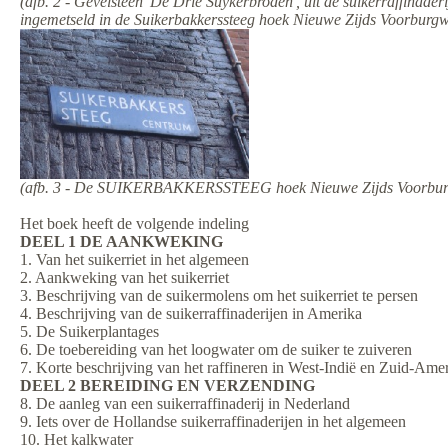
(afb. 2 - Gevelsteen 'De Drie Suykerbroden', uit de suikerraffinader
ingemetseld in de Suikerbakkerssteeg hoek Nieuwe Zijds Voorburg
(afb. 3 - De SUIKERBAKKERSSTEEG hoek Nieuwe Zijds Voorbur
Het boek heeft de volgende indeling
DEEL 1 DE AANKWEKING
1. Van het suikerriet in het algemeen
2. Aankweking van het suikerriet
3. Beschrijving van de suikermolens om het suikerriet te persen
4. Beschrijving van de suikerraffinaderijen in Amerika
5. De Suikerplantages
6. De toebereiding van het loogwater om de suiker te zuiveren
7. Korte beschrijving van het raffineren in West-Indië en Zuid-Ame
DEEL 2 BEREIDING EN VERZENDING
8. De aanleg van een suikerraffinaderij in Nederland
9. Iets over de Hollandse suikerraffinaderijen in het algemeen
10. Het kalkwater