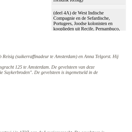
(deel 4A) de West Indische
Compagnie en de Sefardische,
Portugees, Joodse kolonisten en
kooplieden uit Recife, Pernambuco,
Nederlands Brazilie in de 17e eeuw
(deel 4B) Lijst met leden van de 2
Sefardisch-Joodse gemeente in Recife
 Reisig (suikerraffinadeur te Amsterdam) en Anna Telgorst. Hij
Pernambuco/Nederlands Brazilië,
samengevoegd op 16-11-1648
sgracht 125 te Amsterdam. De gevelsteen van deze
rie Suykerbroden". De gevelsteen is ingemetseld in de
(deel 4C) "De Braziliaanse
pretensieen", lijst uit 1663 van 82
Sefardische, Portugees, Joodse
kolonisten met aanvragen van
schadevergoeding aan de Staten
Generaal van Holland
(deel 4D) Joodse kolonisten en
Joodse eigenaren met bezit in
Nederlands-Brazilie 1634-1654