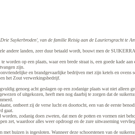
'De Drie Suykerbroden', van de familie Reisig aan de Lauriersgracht te 
vele andere landen, zeer duur betaald wordt, bouwt men de SUIKER
n te worden op een plaats, waar een brede straat is, een goede kade aa
ntvangen zijn.
onvriendelijke en brandgevaarlijke bedrijven met zijn ketels en ovens 
 en het Zout verwerkingsbedrijf.
gvuldig genoeg acht geslagen op een zodanige plaats wat niet alleen gr
gewezen of uitgekozen, heeft men nog daarbij te zorgen dat de suikerr
emmerd.
aatst, ontbeert zij de verse lucht en doortocht, een van de eerste benod
d gaat.
n, zodanig doen zweten, dat men de potten en vormen niet behoorlij
open zet, waardoor alles weer opdroogt en de zure uitwaseming vervlieg
dom met huizen is ingesloten. Wanneer deze schoorstenen van de suikerra