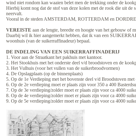
wind niet rondom kan waaien belet men de trekking onder de kookpann
Hierbij komt nog dat de stof van deze kolen met de rook die uit de
neervalt.
Vooral in de steden AMSTERDAM, ROTTERDAM en DORDRECHT en a
VEREISTE
aan de lengte, breedte en hoogte van het gebouw of m
Daarbij wil ik hier aangemerkt hebben, dat ik van een SUIKERRAFFI
woonhuis (van de suikerraffinadeur) bepaal.
DE INDELING VAN EEN SUIKERRAFFINADERIJ
1. Voor aan de Straatkant het pakhuis met kantoor.
2. Het Stookhuis met het onderste deel v/d broodstoven en de kookp
3. Het Vulhuis (voor het vullen van de suikerbroodvormen)
4. De Opslagplaats (op de binnenplaats)
5. Op de 1e Verdieping met het bovenste deel v/d Broodstoven met
6. Op de 2e verdieping moet er plaats zijn voor 350 a 400 Basterd
7. Op de 3e verdieping/zolder moet er plaats zijn voor ca 4000 su
8. Op de 4e verdieping/zolder moet er plaats zijn voor ca 4000 su
9. Op de 5e verdieping/zolder moet er plaats zijn voor ca 4000 sui