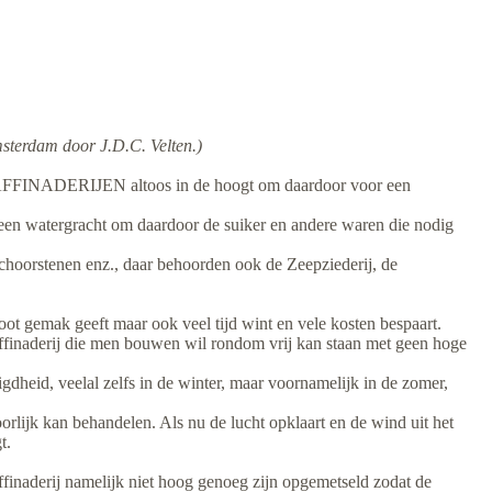
Amsterdam door J.D.C. Velten.)
RAFFINADERIJEN altoos in de hoogt om daardoor voor een
n een watergracht om daardoor de suiker en andere waren die nodig
schoorstenen enz., daar behoorden ook de Zeepziederij, de
oot gemak geeft maar ook veel tijd wint en vele kosten bespaart.
affinaderij die men bouwen wil rondom vrij kan staan met geen hoge
igdheid, veelal zelfs in de winter, maar voornamelijk in de zomer,
k kan behandelen. Als nu de lucht opklaart en de wind uit het
t.
ffinaderij namelijk niet hoog genoeg zijn opgemetseld zodat de