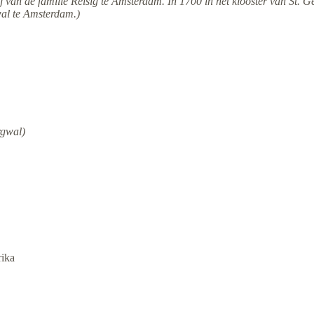
ij van de familie Reisig te Amsterdam. In 1700 in het klooster van St. G
wal te Amsterdam.)
gwal)
rika