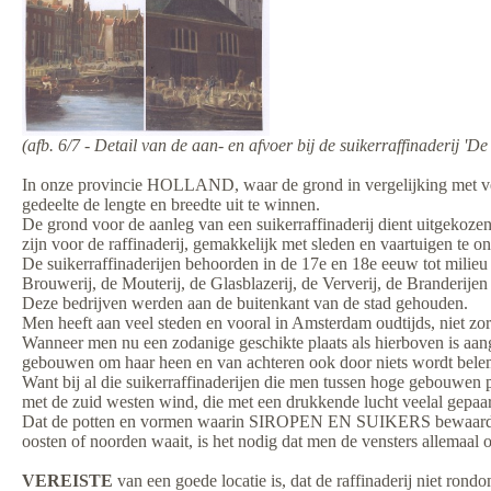
(afb. 6/7 - Detail van de aan- en afvoer bij de suikerraffinaderij 
In onze provincie HOLLAND, waar de grond in vergelijking met 
gedeelte de lengte en breedte uit te winnen.
De grond voor de aanleg van een suikerraffinaderij dient uitgekoze
zijn voor de raffinaderij, gemakkelijk met sleden en vaartuigen te o
De suikerraffinaderijen behoorden in de 17e en 18e eeuw tot milieu 
Brouwerij, de Mouterij, de Glasblazerij, de Ververij, de Branderijen
Deze bedrijven werden aan de buitenkant van de stad gehouden.
Men heeft aan veel steden en vooral in Amsterdam oudtijds, niet zor
Wanneer men nu een zodanige geschikte plaats als hierboven is aan
gebouwen om haar heen en van achteren ook door niets wordt bel
Want bij al die suikerraffinaderijen die men tussen hoge gebouwen pl
met de zuid westen wind, die met een drukkende lucht veelal gepaar
Dat de potten en vormen waarin SIROPEN EN SUIKERS bewaard worde
oosten of noorden waait, is het nodig dat men de vensters allemaal 
VEREISTE
van een goede locatie is, dat de raffinaderij niet ron