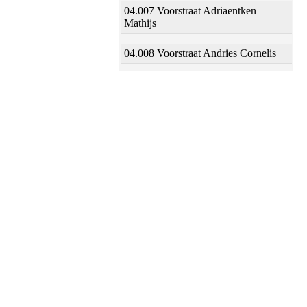
04.007 Voorstraat Adriaentken
Mathijs
04.008 Voorstraat Andries Cornelis
04.009 Voorstraat Jan Joosten
04.010 Voorstraat Jan Aerts Halling
04.011 Voorstraat Aert Jans Banen
04.012 Voorstraat Frans Jansz Kets
04.013 Voorstraat Frans Baltens
04.014 Voorstraat Arien Jansz
04.015 Voorstraat Wouter Jans
04.016 Voorstraat Jan Jansz Oom