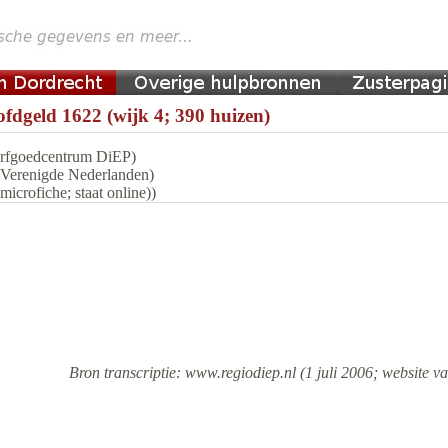
fdgeld 1622 (wijk 4; 390 huizen)
 Erfgoedcentrum DiEP)
n Verenigde Nederlanden)
icrofiche; staat online))
Bron transcriptie: www.regiodiep.nl (1 juli 2006; website va