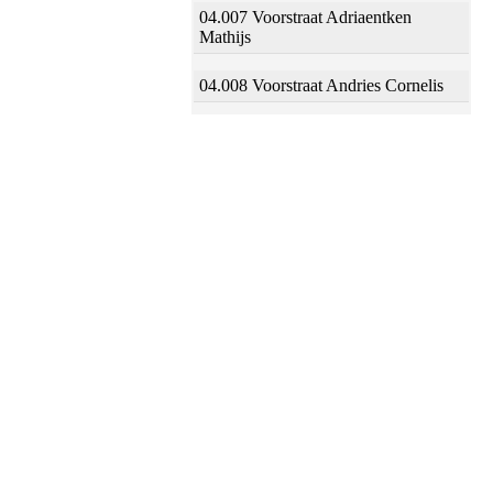
04.007 Voorstraat Adriaentken
Mathijs
04.008 Voorstraat Andries Cornelis
04.009 Voorstraat Jan Joosten
04.010 Voorstraat Jan Aerts Halling
04.011 Voorstraat Aert Jans Banen
04.012 Voorstraat Frans Jansz Kets
04.013 Voorstraat Frans Baltens
04.014 Voorstraat Arien Jansz
04.015 Voorstraat Wouter Jans
04.016 Voorstraat Jan Jansz Oom