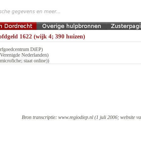
fdgeld 1622 (wijk 4; 390 huizen)
 Erfgoedcentrum DiEP)
n Verenigde Nederlanden)
icrofiche; staat online))
Bron transcriptie: www.regiodiep.nl (1 juli 2006; website va