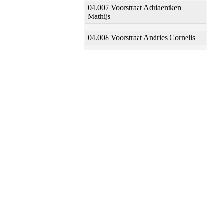
04.007 Voorstraat Adriaentken
Mathijs
04.008 Voorstraat Andries Cornelis
04.009 Voorstraat Jan Joosten
04.010 Voorstraat Jan Aerts Halling
04.011 Voorstraat Aert Jans Banen
04.012 Voorstraat Frans Jansz Kets
04.013 Voorstraat Frans Baltens
04.014 Voorstraat Arien Jansz
04.015 Voorstraat Wouter Jans
04.016 Voorstraat Jan Jansz Oom