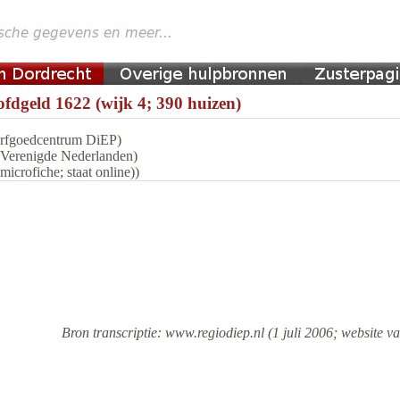
fdgeld 1622 (wijk 4; 390 huizen)
 Erfgoedcentrum DiEP)
n Verenigde Nederlanden)
icrofiche; staat online))
Bron transcriptie: www.regiodiep.nl (1 juli 2006; website va