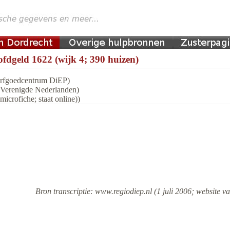
fdgeld 1622 (wijk 4; 390 huizen)
 Erfgoedcentrum DiEP)
n Verenigde Nederlanden)
icrofiche; staat online))
Bron transcriptie: www.regiodiep.nl (1 juli 2006; website va