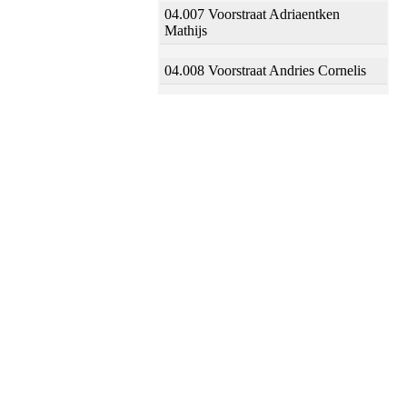
04.007 Voorstraat Adriaentken
Mathijs
04.008 Voorstraat Andries Cornelis
04.009 Voorstraat Jan Joosten
04.010 Voorstraat Jan Aerts Halling
04.011 Voorstraat Aert Jans Banen
04.012 Voorstraat Frans Jansz Kets
04.013 Voorstraat Frans Baltens
04.014 Voorstraat Arien Jansz
04.015 Voorstraat Wouter Jans
04.016 Voorstraat Jan Jansz Oom