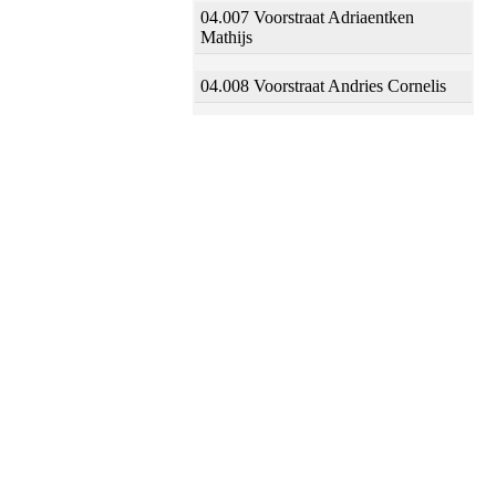
04.007 Voorstraat Adriaentken
Mathijs
04.008 Voorstraat Andries Cornelis
04.009 Voorstraat Jan Joosten
04.010 Voorstraat Jan Aerts Halling
04.011 Voorstraat Aert Jans Banen
04.012 Voorstraat Frans Jansz Kets
04.013 Voorstraat Frans Baltens
04.014 Voorstraat Arien Jansz
04.015 Voorstraat Wouter Jans
04.016 Voorstraat Jan Jansz Oom