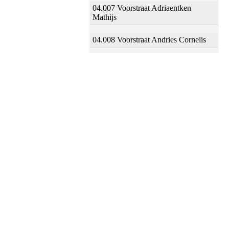
04.007 Voorstraat Adriaentken
Mathijs
04.008 Voorstraat Andries Cornelis
04.009 Voorstraat Jan Joosten
04.010 Voorstraat Jan Aerts Halling
04.011 Voorstraat Aert Jans Banen
04.012 Voorstraat Frans Jansz Kets
04.013 Voorstraat Frans Baltens
04.014 Voorstraat Arien Jansz
04.015 Voorstraat Wouter Jans
04.016 Voorstraat Jan Jansz Oom