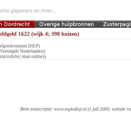
fdgeld 1622 (wijk 4; 390 huizen)
 Erfgoedcentrum DiEP)
n Verenigde Nederlanden)
icrofiche; staat online))
Bron transcriptie: www.regiodiep.nl (1 juli 2006; website va