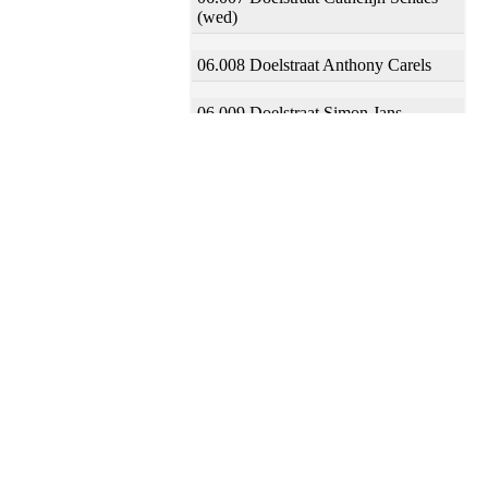
(wed)
06.008 Doelstraat Anthony Carels
06.009 Doelstraat Simon Jans
06.010 Doelstraat Joost Jeremias
06.011 Doelstraat Elsken Corsen
(wed)
06.012 Doelstraat Lijntgen Bergen
van
06.013 Doelstraat Lijsbet Vries de
(wed)
06.014 Doelstraat Willem Goddert
06.015 Doelstraat Willem Leenderts