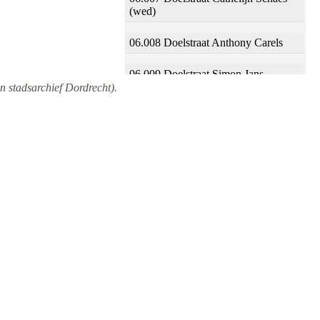
(wed)
06.008 Doelstraat Anthony Carels
06.009 Doelstraat Simon Jans
n stadsarchief Dordrecht).
06.010 Doelstraat Joost Jeremias
06.011 Doelstraat Elsken Corsen
(wed)
06.012 Doelstraat Lijntgen Bergen
van
06.013 Doelstraat Lijsbet Vries de
(wed)
06.014 Doelstraat Willem Goddert
06.015 Doelstraat Willem Leenderts