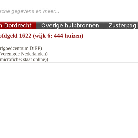
fdgeld 1622 (wijk 6; 444 huizen)
 Erfgoedcentrum DiEP)
n Verenigde Nederlanden)
icrofiche; staat online))