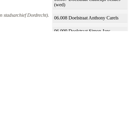
(wed)
n stadsarchief Dordrecht).
06.008 Doelstraat Anthony Carels
06.009 Doelstraat Simon Jans
06.010 Doelstraat Joost Jeremias
06.011 Doelstraat Elsken Corsen
(wed)
06.012 Doelstraat Lijntgen Bergen
van
06.013 Doelstraat Lijsbet Vries de
(wed)
06.014 Doelstraat Willem Goddert
06.015 Doelstraat Willem Leenderts