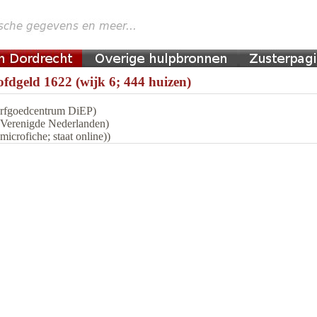
fdgeld 1622 (wijk 6; 444 huizen)
 Erfgoedcentrum DiEP)
n Verenigde Nederlanden)
icrofiche; staat online))