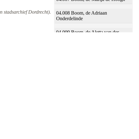
n stadsarchief Dordrecht).
04.008 Boom, de Adriaan
Onderdelinde
04.009 Boom, de Aletta van der
Horst
04.010 Boomstraat Cornelis Noteman
04.011 Boomstraat Adriaan
Onderdelinde
04.012 Voorstraat Gerrit van Duijnen
04.013 Voorstraat Adriaan
Onderdelinde
04.014 Voorstraat Francois Der Moeij
04.015 Voorstraat Jacob Meesters