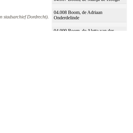
04.008 Boom, de Adriaan
n stadsarchief Dordrecht).
Onderdelinde
04.009 Boom, de Aletta van der
Horst
04.010 Boomstraat Cornelis Noteman
04.011 Boomstraat Adriaan
Onderdelinde
04.012 Voorstraat Gerrit van Duijnen
04.013 Voorstraat Adriaan
Onderdelinde
04.014 Voorstraat Francois Der Moeij
04.015 Voorstraat Jacob Meesters